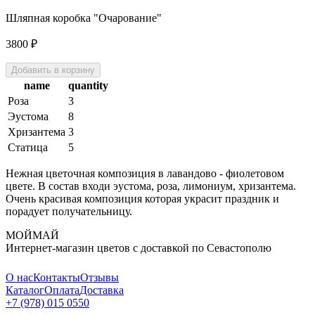
Шляпная коробка "Очарование"
3800
₽
Добавить в корзину
name
quantity
Роза
3
Эустома
8
Хризантема
3
Статица
5
Нежная цветочная композиция в лавандово - фиолетовом
цвете. В состав входи эустома, роза, лимониум, хризантема.
Очень красивая композиция которая украсит праздник и
порадует получательницу.
МОЙМАЙ
Интернет-магазин цветов с доставкой по Севастополю
О нас
Контакты
Отзывы
Каталог
Оплата
Доставка
+7 (978) 015 0550