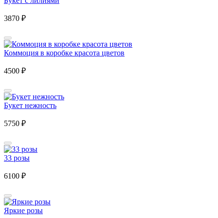
Букет с лилиями
3870
₽
Коммоция в коробке красота цветов
4500
₽
Букет нежность
5750
₽
33 розы
6100
₽
Яркие розы